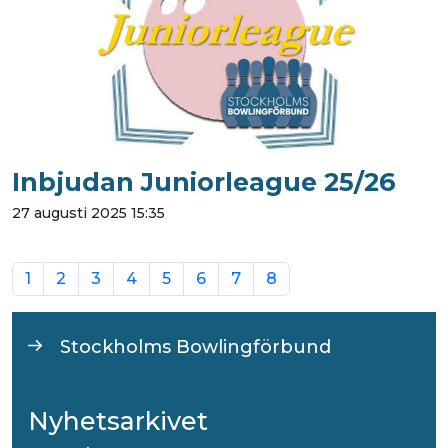
Inbjudan Juniorleague 25/26
27 augusti 2025 15:35
1
2
3
4
5
6
7
8
Stockholms Bowlingförbund
Nyhetsarkivet