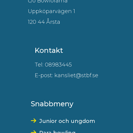
c/o Bowlorama
Uppköparvägen 1
120 44 Årsta
Kontakt
Tel: 08983445
E-post: kansliet@stbf.se
Snabbmeny
Junior och ungdom