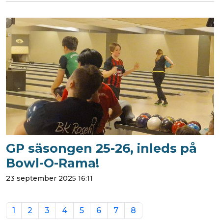
GP säsongen 25-26, inleds på
Bowl-O-Rama!
23 september 2025 16:11
1
2
3
4
5
6
7
8