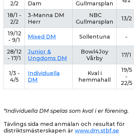
6/2
2/2
Dam
Gullmarsplan
18/1 -
3-Manna DM
NBC
13/2
2/2
Herr
Gullmarsplan
19/12
Mixed DM
Sollentuna
-
- 9/1
28/12
Junior &
Bowl4Joy
17/1
- 17/1
Ungdoms DM
Vårby
19/5
1/3 -
Individuella
Kval i
-
4/5
DM
hemmahall
22/5
*Individuella DM spelas som kval i er förening.
Tävlings sida med anmälan och resultat för
distriktsmästerskapen är
www.dm.stbf.se