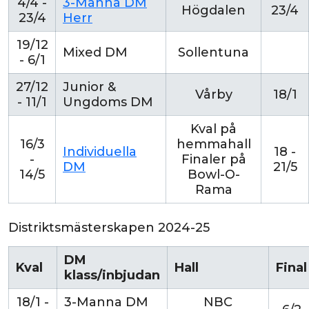
4/4 -
3-Manna DM
Högdalen
23/4
23/4
Herr
19/12
Mixed DM
Sollentuna
- 6/1
27/12
Junior &
Vårby
18/1
- 11/1
Ungdoms DM
Kval på
16/3
hemmahall
Individuella
18 -
-
Finaler på
DM
21/5
14/5
Bowl-O-
Rama
Distriktsmästerskapen 2024-25
DM
Kval
Hall
Final
klass/inbjudan
18/1 -
3-Manna DM
NBC