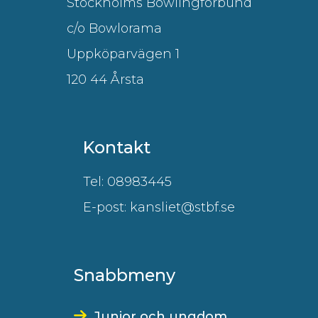
Stockholms Bowlingförbund
c/o Bowlorama
Uppköparvägen 1
120 44 Årsta
Kontakt
Tel: 08983445
E-post: kansliet@stbf.se
Snabbmeny
Junior och ungdom