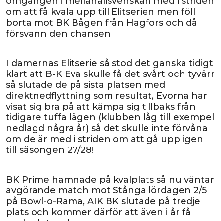
omgången i mellanallsvenskan med i striden
om att få kvala upp till Elitserien men föll
borta mot BK Bågen från Hagfors och då
försvann den chansen
I damernas Elitserie så stod det ganska tidigt
klart att B-K Eva skulle få det svårt och tyvärr
så slutade de på sista platsen med
direktnedflyttning som resultat, Evorna har
visat sig bra på att kämpa sig tillbaks från
tidigare tuffa lägen (klubben låg till exempel
nedlagd några år) så det skulle inte förvåna
om de är med i striden om att gå upp igen
till säsongen 27/28!
BK Prime hamnade på kvalplats så nu väntar
avgörande match mot Stånga lördagen 2/5
på Bowl-o-Rama, AIK BK slutade på tredje
plats och kommer därför att även i år få