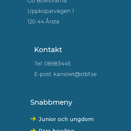
c/o Bowlorama
Uppköparvägen 1
120 44 Årsta
Kontakt
Tel: 08983445
E-post: kansliet@stbf.se
Snabbmeny
Junior och ungdom