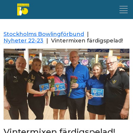
Stockholms Bowlingförbund
|
Nyheter 22-23
|
Vintermixen färdigspelad!
Vintermixen färdigspelad!