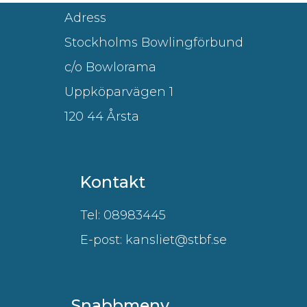
Adress
Stockholms Bowlingförbund
c/o Bowlorama
Uppköparvägen 1
120 44 Årsta
Kontakt
Tel: 08983445
E-post: kansliet@stbf.se
Snabbmeny