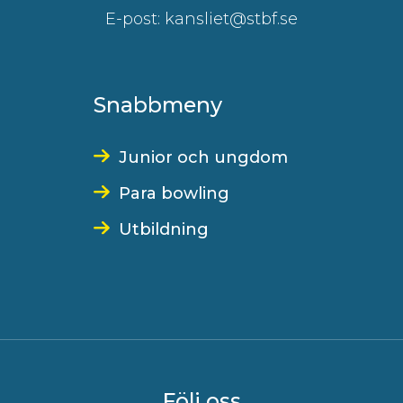
E-post: kansliet@stbf.se
Snabbmeny
Junior och ungdom
Para bowling
Utbildning
Följ oss