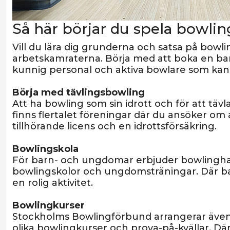
Så här börjar du spela bowlin
Vill du lära dig grunderna och satsa på bowli
arbetskamraterna. Börja med att boka en ba
kunnig personal och aktiva bowlare som kan 
Börja med tävlingsbowling
Att ha bowling som sin idrott och för att täv
finns flertalet föreningar där du ansöker om
tillhörande licens och en idrottsförsäkring.
Bowlingskola
För barn- och ungdomar erbjuder bowlingha
bowlingskolor och ungdomsträningar. Där ba
en rolig aktivitet.
Bowlingkurser
Stockholms Bowlingförbund arrangerar även
olika bowlingkurser och prova-på-kvällar. Där