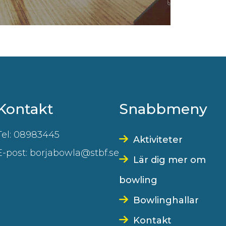
Kontakt
Snabbmeny
Tel: 08983445
Aktiviteter
E-post: borjabowla@stbf.se
Lär dig mer om
bowling
Bowlinghallar
Kontakt