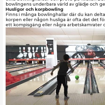
bowlingens underbara värld av glädje och 
Husligor och korpbowling
Finns i många bowlinghallar där du kan deltag
korpen eller någon husliga är ofta det det fö
ett kompisgäng eller några arbetskamrater och