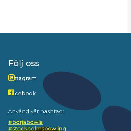
Följ oss
Instagram
Facebook
Använd vår hashtag:
#borjabowla
#stockholmsbowling