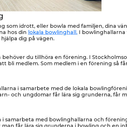
g
ng som idrott, eller bowla med familjen, dina vän
na hos din
lokala bowlinghall.
I bowlinghallarna 
hjälpa dig på vägen.
la behöver du tillhöra en förening. I Stockholm
 att bli medlem. Som medlem i en förening så få
llarna i samarbete med de lokala bowlingfören
rn- och ungdomar får lära sig grunderna, får 
 i samarbeta med bowlinghallarna och förenin
 man får lära sig grunderna i bowling och en inb