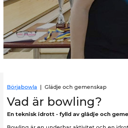
Börjabowla
|
Glädje och gemenskap
Vad är bowling?
En teknisk idrott - fylld av glädje och gem
Bowling är en underbar aktivitet och en idrott