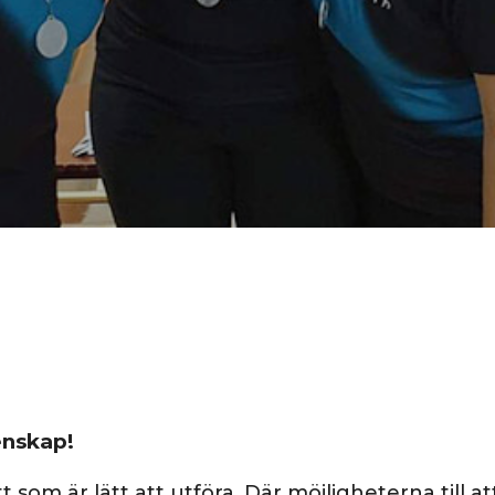
enskap!
 som är lätt att utföra. Där möjligheterna till at