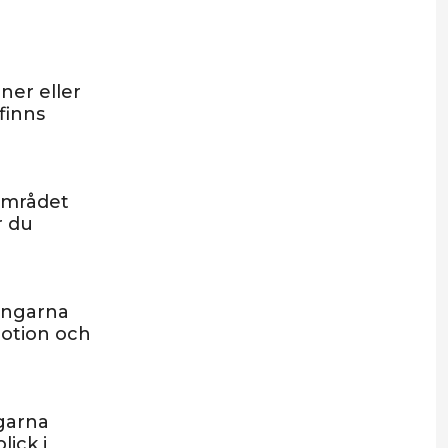
ner eller
finns
sområdet
r du
ingarna
motion och
garna
lick i