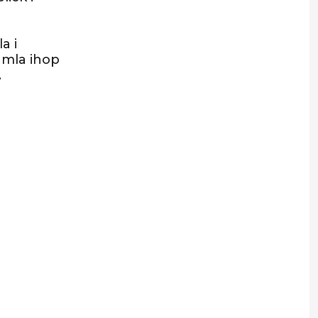
a i
amla ihop
.